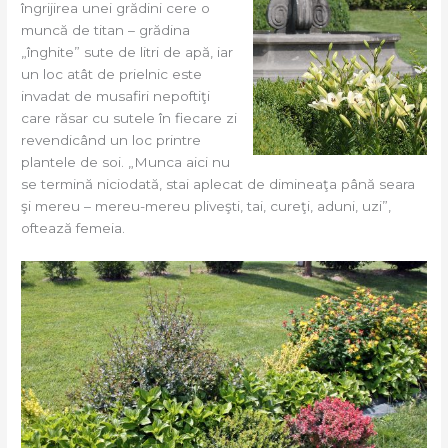
îngrijirea unei grădini cere o
muncă de titan – grădina
„înghite” sute de litri de apă, iar
un loc atât de prielnic este
invadat de musafiri nepoftiţi
care răsar cu sutele în fiecare zi
revendicând un loc printre
plantele de soi. „Munca aici nu
se termină niciodată, stai aplecat de dimineaţa până seara
şi mereu – mereu-mereu pliveşti, tai, cureţi, aduni, uzi”,
oftează femeia.