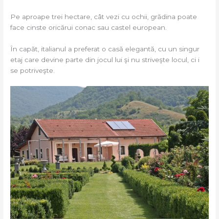
Pe aproape trei hectare, cât vezi cu ochii, grădina poate
face cinste oricărui conac sau castel european.
În capăt, italianul a preferat o casă elegantă, cu un singur
etaj care devine parte din jocul lui şi nu striveşte locul, ci i
se potriveşte.