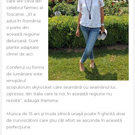
care are ceva din
celebrul farmec al
Toscanei. „El a
adus în România
o parte din
această regiune
deluroasă. Sunt
plante adaptate
climei de aici.
Coniferul cu forma
de lumănare este
ienupărul
scopulorum skyrocket care seamănă cu seamănul lui,
cipresso, din Italia care la noi, în această regiune nu
rezistă”, adaugă Ramona.
Munca de 15 ani şi truda zilnică uriaşă poate fi ghicită doar
de cunoscătorii care ştiu cât efort se ascunde în această
perfecţiune.