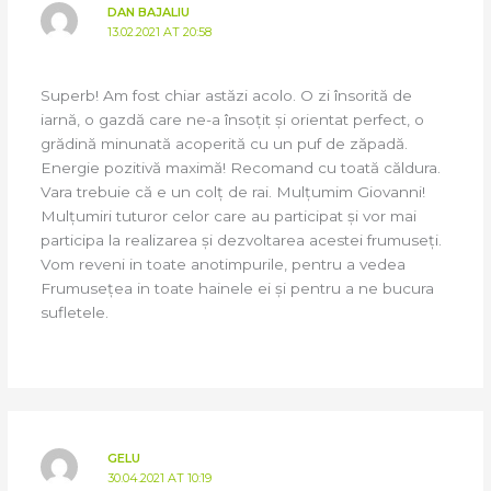
DAN BAJALIU
13.02.2021 AT 20:58
Superb! Am fost chiar astăzi acolo. O zi însorită de
iarnă, o gazdă care ne-a însoțit și orientat perfect, o
grădină minunată acoperită cu un puf de zăpadă.
Energie pozitivă maximă! Recomand cu toată căldura.
Vara trebuie că e un colț de rai. Mulțumim Giovanni!
Mulțumiri tuturor celor care au participat și vor mai
participa la realizarea și dezvoltarea acestei frumuseți.
Vom reveni in toate anotimpurile, pentru a vedea
Frumusețea in toate hainele ei și pentru a ne bucura
sufletele.
GELU
30.04.2021 AT 10:19