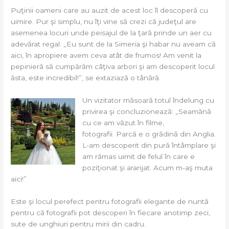
Puţinii oameni care au auzit de acest loc îl descoperă cu
uimire. Pur şi simplu, nu îţi vine să crezi că judeţul are
asemenea locuri unde peisajul de la ţară prinde un aer cu
adevărat regal. „Eu sunt de la Simeria şi habar nu aveam că
aici, în apropiere avem ceva atât de frumos! Am venit la
pepinieră să cumpărăm câţiva arbori şi am descoperit locul
ăsta, este incredibil!”, se extaziază o tânără.
Un vizitator măsoară totul îndelung cu
privirea şi concluzionează: „Seamănă
cu ce am văzut în filme,
fotografii. Parcă e o grădină din Anglia.
L-am descoperit din pură întâmplare şi
am rămas uimit de felul în care e
poziţionat şi aranjat. Acum m-aş muta
aici!”
Este şi locul perefect pentru fotografii elegante de nuntă
pentru că fotografii pot descoperi în fiecare anotimp zeci,
sute de unghiuri pentru mirii din cadru.