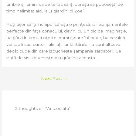
umbre şi lumini calde te fac să îţi doreşti să poposeşti pe
timp nelimitat aici, la „I giardini di Zoe”.
Poţi uşor să îţi închipui că eşti o prinţesă, iar aranjamentele
perfecte din faţa conacului, devin, cu un pic de imaginaţie,
ba gărzi în armuri oţelite, domnişoare înflorate, ba cavaleri
veritabili sau curteni aliniaţi, iar fântânile nu sunt altceva
decât cupe din care izbucneşte şampania sărbătorii. Ce
viaţă de vis izbucneşte din grădina aceasta…
Next Post
→
2 thoughts on “Aristocrata”