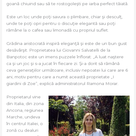
goană chiuind sau să te rostogoleşti pe iarba perfect tăiată.
Este un loc unde poţi savura o plimbare, chiar şi desculţ,
unde te poţi opri pentru o discuţie elegantă sau poţi
rămâne la o cafea sau limonadă cu propriul suflet.
Grădina aristocrată inspiră eleganţă şi este de un bun gust
desăvârşit. Proprietatea lui Giovanni Salvatelli de la
Banpotoc este un imens puzzele înflorat: „A luat naştere
ca şi un joc şi s-a jucat în fiecare zi. Şi-a dorit să rămână
ceva generaţiilor următoare, inclusiv nepoatei lui care are 6
ani, motiv pentru care a numit această proprietate „I
giardini di Zoe”, explică administratorul Ramona Morar.
Proprietarul vine
din Italia, din zona
Ancona, regiunea
Marche, undeva
în centrul Italiei, o
zonă cu dealuri