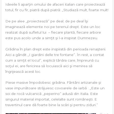
Ideeile îi aparţin omului de afaceri italian care proiectează
totul, fir cu fir, piatră după piatră: „Studiază mult, foarte mult!
De pe alee „proiectează” pe deal; de pe deal îşi
imaginează elemente noi pe terenul drept. Este un loc
realizat după sufletul lui – fiecare plantă, fiecare arbore
este pus acolo unde a simţit şi l-a inspirat Dumnezeu.
Grădina în plan drept este inspirată din perioada renaşterii.
Aici a gândit „I giardini delle tre fontane”. În rest, a contat
cum a simţit el locul”, explică tânăra care, împreună cu
soţul ei, are fericirea să locuiască aici şi menirea să
îngrijească acest loc.
Piese masive împodobesc grădina. Fântâni artizanale şi
vase impunătoare străjuiesc covoarele de iarbă : „Este un
soi de rocă vulcanică „peperino” adusă din Italia. Este
singurul material importat, celelalte sunt româneşti. E
travertinul care dă foarte bine la scări şi pentru ziduri.”