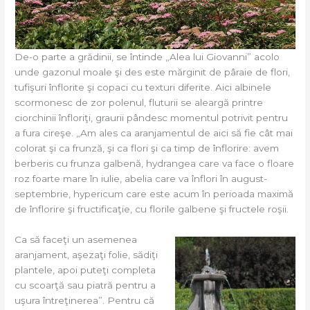
De-o parte a grădinii, se întinde „Alea lui Giovanni” acolo
unde gazonul moale şi des este mărginit de pâraie de flori,
tufişuri înflorite şi copaci cu texturi diferite. Aici albinele
scormonesc de zor polenul, fluturii se aleargă printre
ciorchinii înfloriţi, graurii pândesc momentul potrivit pentru
a fura cireşe. „Am ales ca aranjamentul de aici să fie cât mai
colorat şi ca frunză, şi ca flori şi ca timp de înflorire: avem
berberis cu frunza galbenă, hydrangea care va face o floare
roz foarte mare în iulie, abelia care va înflori în august-
septembrie, hypericum care este acum în perioada maximă
de înflorire şi fructificaţie, cu florile galbene şi fructele roşii.
Ca să faceţi un asemenea
aranjament, aşezaţi folie, sădiţi
plantele, apoi puteţi completa
cu scoarţă sau piatră pentru a
uşura întreţinerea”. Pentru că