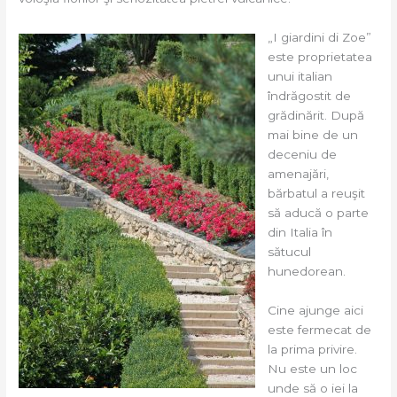
„I giardini di Zoe”
este proprietatea
unui italian
îndrăgostit de
grădinărit. După
mai bine de un
deceniu de
amenajări,
bărbatul a reuşit
să aducă o parte
din Italia în
sătucul
hunedorean.
Cine ajunge aici
este fermecat de
la prima privire.
Nu este un loc
unde să o iei la