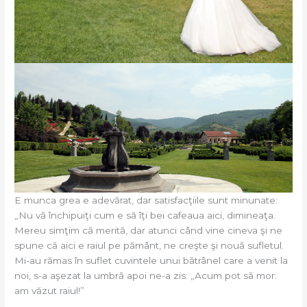
E munca grea e adevărat, dar satisfacţiile sunt minunate:
„Nu vă închipuiţi cum e să îţi bei cafeaua aici, dimineaţa.
Mereu simţim că merită, dar atunci când vine cineva şi ne
spune că aici e raiul pe pământ, ne creşte şi nouă sufletul.
Mi-au rămas în suflet cuvintele unui bătrânel care a venit la
noi, s-a aşezat la umbră apoi ne-a zis: „Acum pot să mor:
am văzut raiul!”