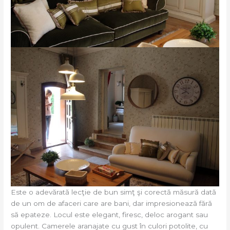
Este o adevărată lecţie de bun simţ şi corectă măsură dată
de un om de afaceri care are bani, dar impresionează fără
să epateze. Locul este elegant, firesc, deloc arogant sau
opulent. Camerele aranajate cu gust în culori potolite, cu