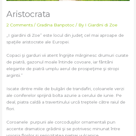
Aristocrata
2 Comments
/
Gradina Banpotoc
/ By
I Giardini di Zoe
„I giardini di Zoe” este locul din judeţ cel mai aproape de
spaţiile aristocrate ale Europei.
Copaci şi garduri vii atent îngrijite mărginesc drumuri curate
de piatră, gazonul moale întinde covoare, iar fântâni
elegante de piatră umplu aerul de prospeţime şi stropi
argintii.”
Iscate dintre miile de bulgări de trandafiri, coloanele verzi
ale coniferelor sprijină bolta azurie a cerului de iunie. Pe
deal, piatra caldă a travertinului urcă treptele către raiul de
flori.
Coroanele purpurii ale corcoduşilor ornamentali pun
accente dramatice grădinii şi se potrivesc minunat între
voioşia florilor şi seriozitatea pietrei vulcanice.