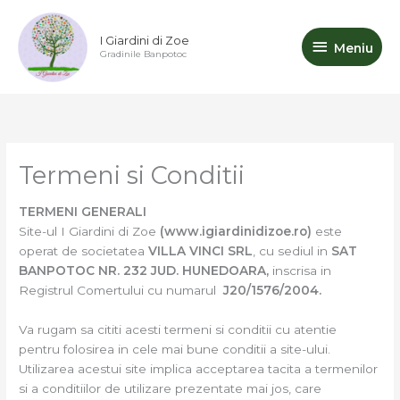
Skip
Meniu
to
I Giardini di Zoe
Meniu
content
Gradinile Banpotoc
Termeni si Conditii
TERMENI GENERALI
Site-ul I Giardini di Zoe
(www.igiardinidizoe.ro)
este
operat de societatea
VILLA VINCI SRL
, cu sediul in
SAT
BANPOTOC NR. 232 JUD. HUNEDOARA,
inscrisa in
Registrul Comertului cu numarul
J20/1576/2004.
Va rugam sa cititi acesti termeni si conditii cu atentie
pentru folosirea in cele mai bune conditii a site-ului.
Utilizarea acestui site implica acceptarea tacita a termenilor
si a conditiilor de utilizare prezentate mai jos, care