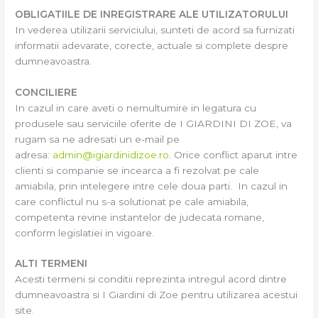
OBLIGATIILE DE INREGISTRARE ALE UTILIZATORULUI
In vederea utilizarii serviciului, sunteti de acord sa furnizati
informatii adevarate, corecte, actuale si complete despre
dumneavoastra.
CONCILIERE
In cazul in care aveti o nemultumire in legatura cu
produsele sau serviciile oferite de I GIARDINI DI ZOE, va
rugam sa ne adresati un e-mail pe
adresa:
admin@igiardinidizoe.ro
. Orice conflict aparut intre
clienti si companie se incearca a fi rezolvat pe cale
amiabila, prin intelegere intre cele doua parti. In cazul in
care conflictul nu s-a solutionat pe cale amiabila,
competenta revine instantelor de judecata romane,
conform legislatiei in vigoare.
ALTI TERMENI
Acesti termeni si conditii reprezinta intregul acord dintre
dumneavoastra si I Giardini di Zoe pentru utilizarea acestui
site.