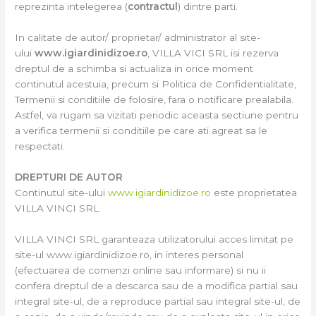
reprezinta intelegerea (
contractul
) dintre parti.
In calitate de autor/ proprietar/ administrator al site-
ului
www.igiardinidizoe.ro
, VILLA VICI SRL isi rezerva
dreptul de a schimba si actualiza in orice moment
continutul acestuia, precum si Politica de Confidentialitate,
Termenii si conditiile de folosire, fara o notificare prealabila.
Astfel, va rugam sa vizitati periodic aceasta sectiune pentru
a verifica termenii si conditiile pe care ati agreat sa le
respectati.
DREPTURI DE AUTOR
Continutul site-ului
www.igiardinidizoe.ro
este proprietatea
VILLA VINCI SRL
VILLA VINCI SRL garanteaza utilizatorului acces limitat pe
site-ul www.igiardinidizoe.ro, in interes personal
(efectuarea de comenzi online sau informare) si nu ii
confera dreptul de a descarca sau de a modifica partial sau
integral site-ul, de a reproduce partial sau integral site-ul, de