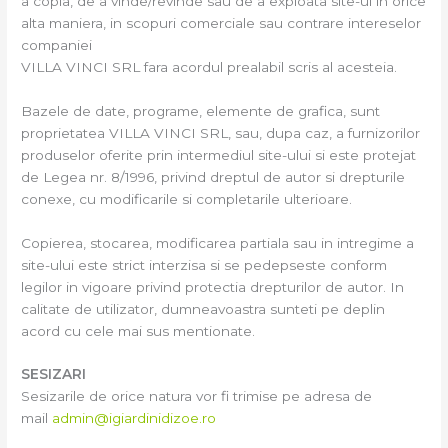
a copia, de a vinde/revinde sau de a exploata site-ul in orice
alta maniera, in scopuri comerciale sau contrare intereselor
companiei
VILLA VINCI SRL fara acordul prealabil scris al acesteia.
Bazele de date, programe, elemente de grafica, sunt
proprietatea VILLA VINCI SRL, sau, dupa caz, a furnizorilor
produselor oferite prin intermediul site-ului si este protejat
de Legea nr. 8/1996, privind dreptul de autor si drepturile
conexe, cu modificarile si completarile ulterioare.
Copierea, stocarea, modificarea partiala sau in intregime a
site-ului este strict interzisa si se pedepseste conform
legilor in vigoare privind protectia drepturilor de autor. In
calitate de utilizator, dumneavoastra sunteti pe deplin
acord cu cele mai sus mentionate.
SESIZARI
Sesizarile de orice natura vor fi trimise pe adresa de
mail
admin@igiardinidizoe.ro